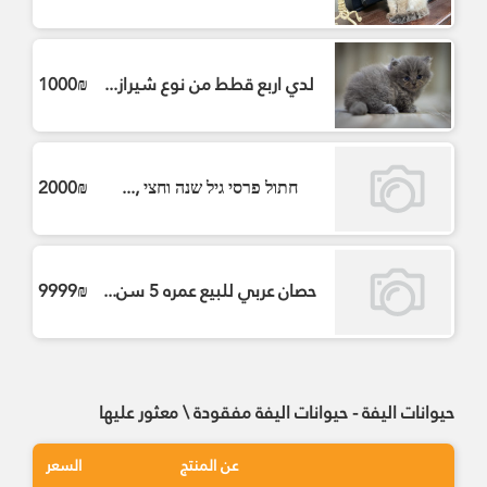
لدي اربع قطط من نوع شيراز...
1000₪
חתול פרסי גיל שנה וחצי ,...
2000₪
حصان عربي للبيع عمره 5 سن...
9999₪
حيوانات اليفة - حيوانات اليفة مفقودة \ معثور عليها
عن المنتج
السعر