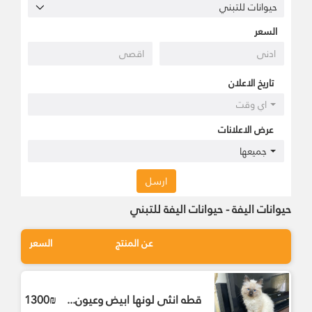
السعر
تاريخ الاعلان
اي وقت
عرض الاعلانات
جميعها
ارسل
حيوانات اليفة - حيوانات اليفة للتبني
عن المنتج
السعر
قطه انثى لونها ابيض وعيون...
1300₪